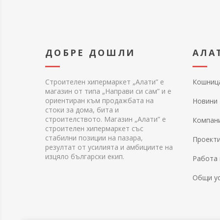
ДОБРЕ ДОШЛИ
АЛА
Строителен хипермаркет „Алати” е
Кошниц
магазин от типа „Направи си сам” и е
ориентиран към продажбата на
Новини
стоки за дома, бита и
строителството. Магазин „Алати” е
Компан
строителен хипермаркет със
стабилни позиции на пазара,
Проект
резултат от усилията и амбициите на
изцяло български екип.
Работа 
Общи у