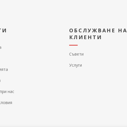
ТИ
ОБСЛУЖВАНЕ Н
КЛИЕНТИ
а
Съвети
Услуги
ията
и
при нас
словия