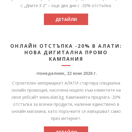
с „Дните X 2“ – още два дни с -20% отстъпка.
ДЕТАЙЛИ
ОНЛАЙН ОТСТЪПКА -20% В АЛАТИ:
НОВА ДИГИТАЛНА ПРОМО
КАМПАНИЯ
-понеделник, 22 юни 2026 г.
Строителен хипермаркет АЛАТИ стартира специална
онлайн промоция, насочена изцяло към клиентите на
своя уебсайт www.alati.bg. Кампанията предлага -20%
отстъпка за всички продукти, налични единствено в
онлайн магазина, като поръчките се извършват само
през интернет.