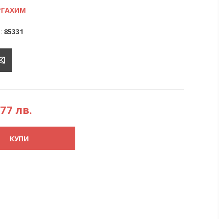
РГАХИМ
:
85331
,77 лв.