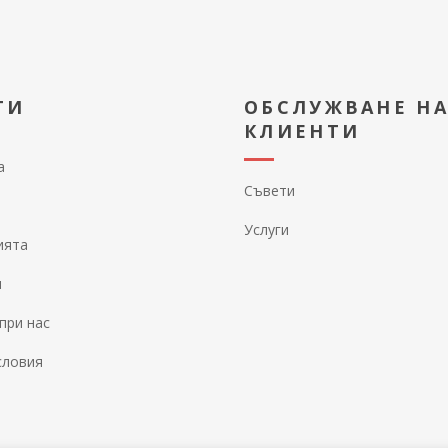
ТИ
ОБСЛУЖВАНЕ Н
КЛИЕНТИ
а
Съвети
Услуги
ията
и
при нас
словия