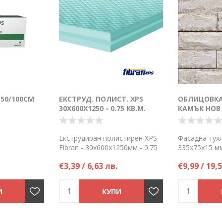
50/100СМ
ЕКСТРУД. ПОЛИСТ. XPS
ОБЛИЦОВКА
30Х600Х1250 - 0.75 КВ.М.
КАМЪК НОВ 
Екструдиран полистирен XPS
Фасадна тух
Fibran - 30х600х1250мм - 0.75
335х75х15 мм
кв.м
- Съдържание
€3,39 / 6,63 лв.
€9,99 / 19,
Цена на брой
м2 - Материа
охи - Прилож
вътрешна и
декорация
Цена на каш