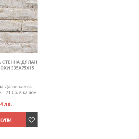
 СТЕННА ДЯЛАН
ОХИ 335Х75Х15
ла Дялан камък
 - 21 бр. в кашон
 на кашона: 0.5
54 лв.
л: бетон - Цвят:
ение: за
 външна
он