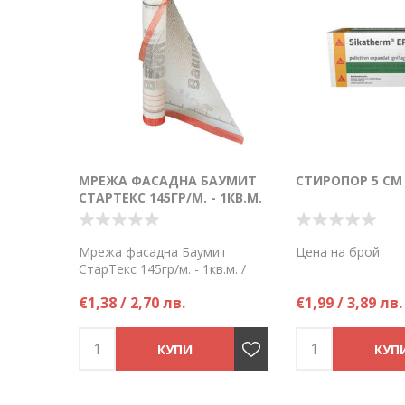
МРЕЖА ФАСАДНА БАУМИТ
СТИРОПОР 5 СМ 
СТАРТЕКС 145ГР/М. - 1КВ.М.
/РОЛКА 50ЛМ./
Мрежа фасадна Баумит
Цена на брой
СтарТекс 145гр/м. - 1кв.м. /
ролка 50лм./ - Висока
€1,38 / 2,70 лв.
€1,99 / 3,89 лв.
алкалоустойчивост -
Големина на отвора ок. 4 mm
x 4 mm
Цена на кв.м.