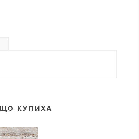
С
ЪЩО КУПИХА