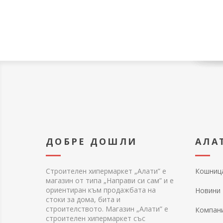
ДОБРЕ ДОШЛИ
АЛА
Строителен хипермаркет „Алати” е
Кошниц
магазин от типа „Направи си сам” и е
ориентиран към продажбата на
Новини
стоки за дома, бита и
строителството. Магазин „Алати” е
Компан
строителен хипермаркет със