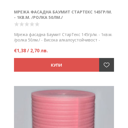
МРЕЖА ФАСАДНА БАУМИТ СТАРТЕКС 145ГР/М.
- 1КВ.М. /РОЛКА 50ЛМ./
Мрежа фасадна Баумит СтарТекс 145гр/м. - 1кв.м.
/ролка 50лм./ - Висока алкалоустойчивост -
Големина на отвора ок. 4 mm x 4 mm
€1,38 / 2,70 лв.
Цена на кв.м.