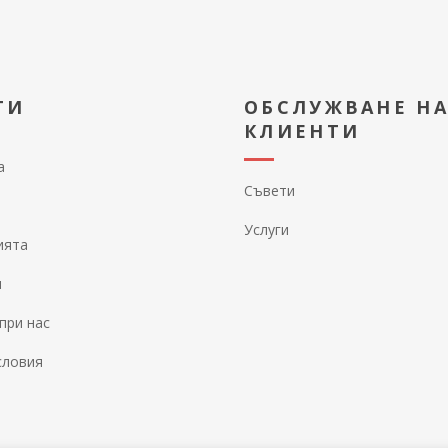
ТИ
ОБСЛУЖВАНЕ Н
КЛИЕНТИ
а
Съвети
Услуги
ията
и
при нас
словия