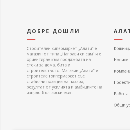
ДОБРЕ ДОШЛИ
АЛА
Строителен хипермаркет „Алати” е
Кошниц
магазин от типа „Направи си сам” и е
ориентиран към продажбата на
Новини
стоки за дома, бита и
строителството. Магазин „Алати” е
Компан
строителен хипермаркет със
стабилни позиции на пазара,
Проект
резултат от усилията и амбициите на
изцяло български екип.
Работа 
Общи у