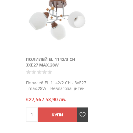
ПОЛИЛЕЙ EL 1142/3 CH
3ХE27 MAX.28W
Полилей EL 1142/2 CH - 3хE27
- max.28W - Невлагозащитен
IP20
€27,56 / 53,90 лв.
Цена на брой