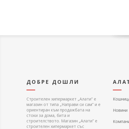
ДОБРЕ ДОШЛИ
АЛА
Строителен хипермаркет „Алати” е
Кошниц
магазин от типа „Направи си сам” и е
ориентиран към продажбата на
Новини
стоки за дома, бита и
строителството. Магазин „Алати” е
Компан
строителен хипермаркет със