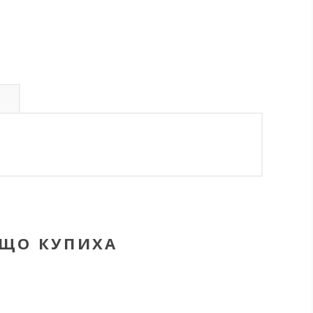
С
ЪЩО КУПИХА