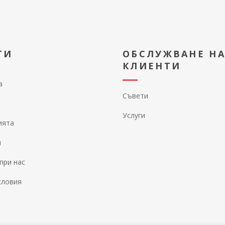
ТИ
ОБСЛУЖВАНЕ Н
КЛИЕНТИ
а
Съвети
Услуги
ията
и
при нас
словия