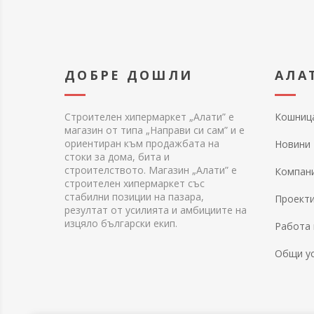
ДОБРЕ ДОШЛИ
АЛА
Строителен хипермаркет „Алати” е
Кошниц
магазин от типа „Направи си сам” и е
ориентиран към продажбата на
Новини
стоки за дома, бита и
строителството. Магазин „Алати” е
Компан
строителен хипермаркет със
стабилни позиции на пазара,
Проект
резултат от усилията и амбициите на
изцяло български екип.
Работа 
Общи у