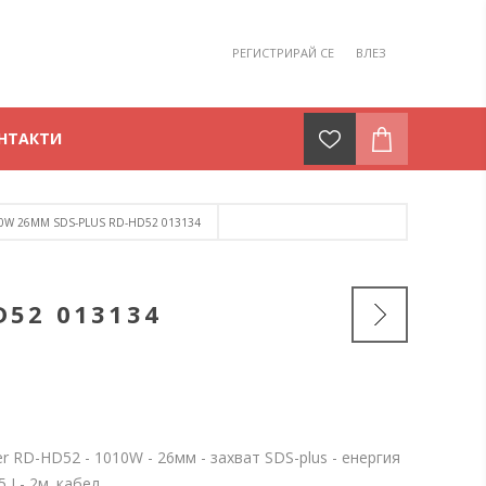
РЕГИСТРИРАЙ СЕ
ВЛЕЗ
НТАКТИ
0W 26ММ SDS-PLUS RD-HD52 013134
52 013134
 RD-HD52 - 1010W - 26мм - захват SDS-plus - енергия
5 J - 2м. кабел