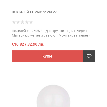
ПОЛИЛЕЙ EL 2605/2 2XE27
Полилей EL 2605/2 - Две крушки - Цвят: черен -
Материал: метал и стъкло - Монтаж: за таван -
Фасунга Е27 - Напрежение: 220V
€16,82 / 32,90 лв.
Цена на брой