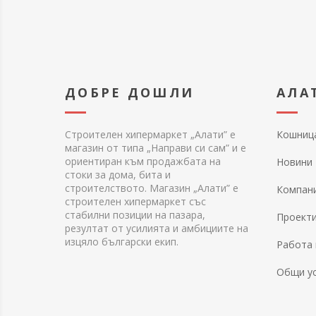
ДОБРЕ ДОШЛИ
АЛА
Строителен хипермаркет „Алати” е
Кошниц
магазин от типа „Направи си сам” и е
ориентиран към продажбата на
Новини
стоки за дома, бита и
строителството. Магазин „Алати” е
Компан
строителен хипермаркет със
стабилни позиции на пазара,
Проект
резултат от усилията и амбициите на
изцяло български екип.
Работа 
Общи у