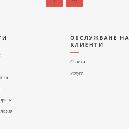
ТИ
ОБСЛУЖВАНЕ Н
КЛИЕНТИ
а
Съвети
Услуги
ията
и
при нас
словия