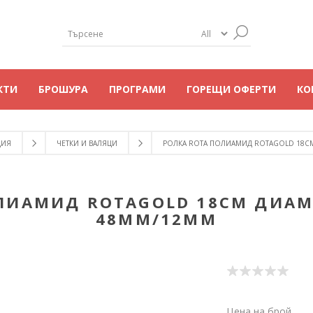
КТИ
БРОШУРА
ПРОГРАМИ
ГОРЕЩИ ОФЕРТИ
КО
ЦИЯ
ЧЕТКИ И ВАЛЯЦИ
РОЛКА ROTA ПОЛИАМИД ROTAGOLD 18СМ
ЛИАМИД ROTAGOLD 18СМ ДИАМЕ
48ММ/12ММ
Цена на брой