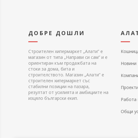
ДОБРЕ ДОШЛИ
АЛА
Строителен хипермаркет „Алати” е
Кошниц
магазин от типа „Направи си сам” и е
ориентиран към продажбата на
Новини
стоки за дома, бита и
строителството. Магазин „Алати” е
Компан
строителен хипермаркет със
стабилни позиции на пазара,
Проект
резултат от усилията и амбициите на
изцяло български екип.
Работа 
Общи у