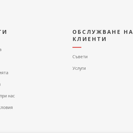
ТИ
ОБСЛУЖВАНЕ Н
КЛИЕНТИ
а
Съвети
Услуги
ията
и
при нас
словия