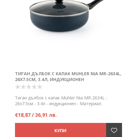
ТИГАН ДЪЛБОК С КАПАК MUHLER NIA MR-2634L,
26Х7.5СМ, 3.4Л, ИНДУКЦИОНЕН
Тиган дълбок с капак Muhler Nia MR-2634L -
26х7.5см - 3.4л - индукционен - Материал:
пресован алуминий - За индукционни,
€18,87 / 36,91 лв.
електрически, газови, стъклокерамични и
халогенни котлони
Цена на брой