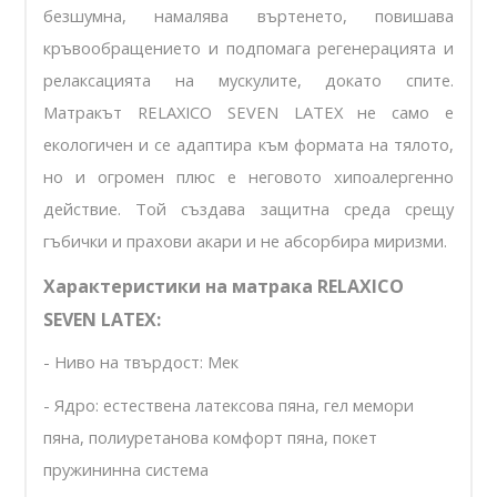
безшумна, намалява въртенето, повишава
кръвообращението и подпомага регенерацията и
релаксацията на мускулите, докато спите.
Матракът
RELAXICO SEVEN LATEX
не само е
екологичен и се адаптира към формата на тялото,
но и огромен плюс е неговото хипоалергенно
действие. Той създава защитна среда срещу
гъбички и прахови акари и не абсорбира миризми.
Характеристики на матрака RELAXICO
SEVEN LATEX:
- Ниво на твърдост: Мек
- Ядро: естествена латексова пяна, гел мемори
пяна, полиуретанова комфорт пяна, покет
пружининна система