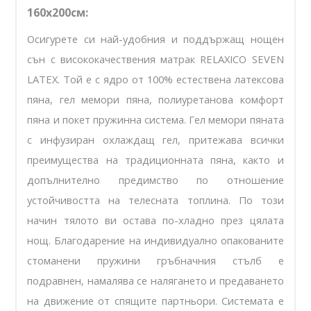
160х200см:
Осигурете си най-удобния и поддържащ нощен
сън с висококачествения матрак
RELAXICO SEVEN
LATEX. Той е с ядро от 100% естествена латексова
пяна, гел мемори пяна, полиуретанова комфорт
пяна и покет пружинна система. Гел мемори пяната
с инфузиран охлаждащ гел, притежава всички
преимущества на традиционната пяна, както и
допълнително предимство по отношение
устойчивостта на телесната топлина. По този
начин тялото ви остава по-хладно през цялата
нощ. Благодарение на и
ндивидуално опакованите
стоманени пружини гръбначния стълб е
подравнен, намалява се налягането и предаването
на движение от спящите партньори. Системата е