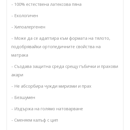
- 100% естествена латексова пяна
- Е
кологичен
- Хипоалергенен
- Може да се адаптира към формата на тялото,
подобрявайки ортопедичните свойства на
матрака
- Създава защитна среда срещу гъбички и прахови
акари
- Не абсорбира чужди миризми и прах
- Безшумен
- Издържа на голямо натоварване
- Сменяем калъф с цип