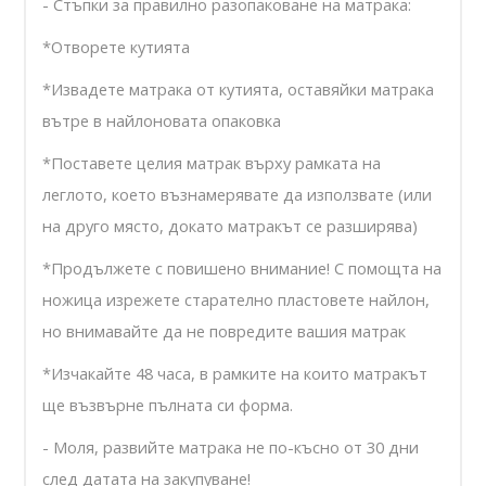
- Стъпки за правилно разопаковане на матрака:
*
Отворете кутията
*Извадете матрака от кутията, оставяйки матрака
вътре в найлоновата опаковка
*Поставете целия матрак върху рамката на
леглото, което възнамерявате да използвате (или
на друго място, докато матракът се разширява)
*Продължете с повишено внимание! С помощта на
ножица изрежете старателно пластовете найлон,
но внимавайте да не повредите вашия матрак
*Изчакайте 48 часа, в рамките на които матракът
ще възвърне пълната си форма.
- Моля, развийте матрака не по-късно от 30 дни
след датата на закупуване!