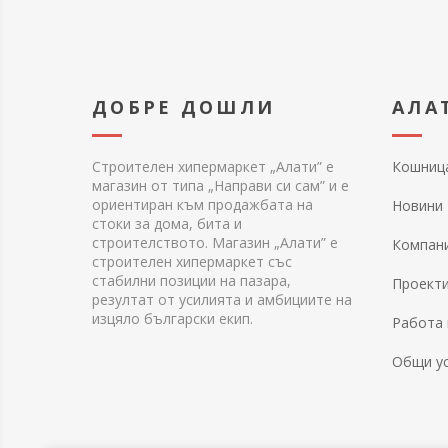
ДОБРЕ ДОШЛИ
АЛА
Строителен хипермаркет „Алати” е
Кошниц
магазин от типа „Направи си сам” и е
ориентиран към продажбата на
Новини
стоки за дома, бита и
строителството. Магазин „Алати” е
Компан
строителен хипермаркет със
стабилни позиции на пазара,
Проект
резултат от усилията и амбициите на
изцяло български екип.
Работа 
Общи у