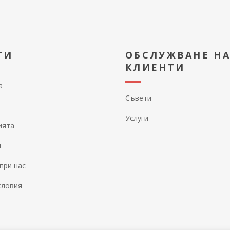
ТИ
ОБСЛУЖВАНЕ Н
КЛИЕНТИ
а
Съвети
Услуги
ията
и
при нас
словия