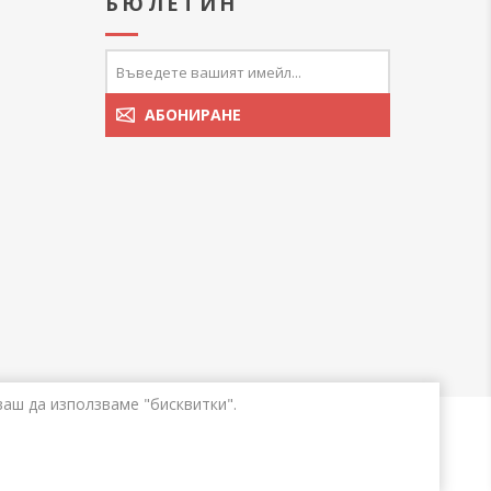
А
БЮЛЕТИН
ваш да използваме "бисквитки".
ни.