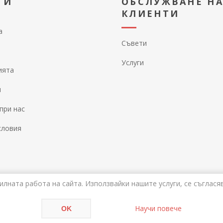
ТИ
ОБСЛУЖВАНЕ Н
КЛИЕНТИ
а
Съвети
Услуги
ията
и
при нас
словия
илната работа на сайта. Използвайки нашите услуги, се съглася
wered by
nopCommerce
Авторски права © 2026 Alati. Всички права запазе
Научи повече
OK