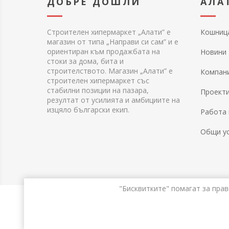
ДОБРЕ ДОШЛИ
АЛА
Строителен хипермаркет „Алати” е
Кошниц
магазин от типа „Направи си сам” и е
ориентиран към продажбата на
Новини
стоки за дома, бита и
строителството. Магазин „Алати” е
Компан
строителен хипермаркет със
стабилни позиции на пазара,
Проект
резултат от усилията и амбициите на
изцяло български екип.
Работа 
Общи у
"Бисквитките" помагат за прав
Po