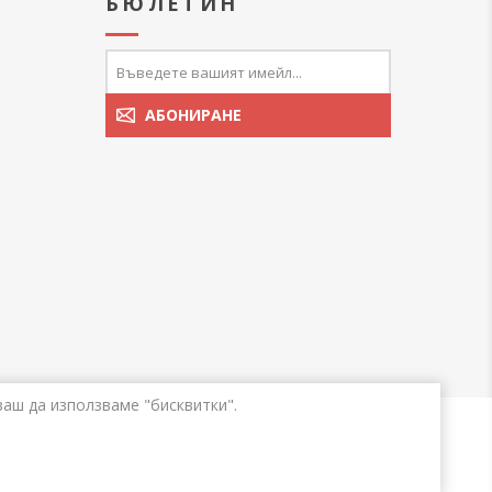
А
БЮЛЕТИН
ваш да използваме "бисквитки".
ни.