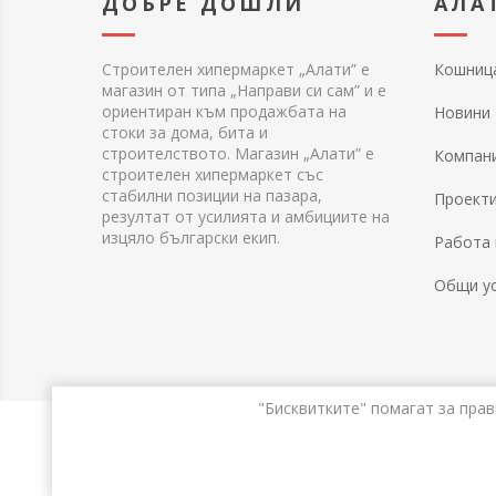
ДОБРЕ ДОШЛИ
АЛА
Строителен хипермаркет „Алати” е
Кошниц
магазин от типа „Направи си сам” и е
ориентиран към продажбата на
Новини
стоки за дома, бита и
строителството. Магазин „Алати” е
Компан
строителен хипермаркет със
стабилни позиции на пазара,
Проект
резултат от усилията и амбициите на
изцяло български екип.
Работа 
Общи у
"Бисквитките" помагат за прав
Po