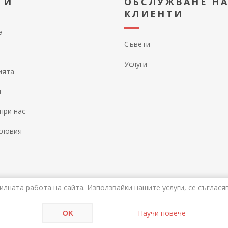
ТИ
ОБСЛУЖВАНЕ Н
КЛИЕНТИ
а
Съвети
Услуги
ията
и
при нас
словия
илната работа на сайта. Използвайки нашите услуги, се съглася
wered by
nopCommerce
Авторски права © 2026 Alati. Всички права запазе
Научи повече
OK