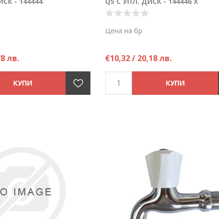
ИСК - 144444
Q5 С УПЛ. ДИСК - 144446 Х
Цена на бр
78 лв.
€10,32 / 20,18 лв.